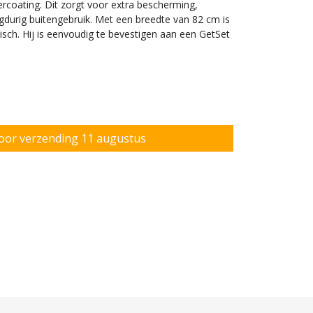
coating. Dit zorgt voor extra bescherming,
ngdurig buitengebruik. Met een breedte van 82 cm is
sch. Hij is eenvoudig te bevestigen aan een GetSet
ikelen met de oefenstang
Oo