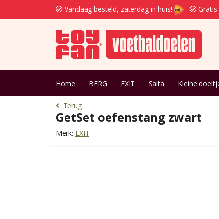
Vandaag besteld, zaterdag in huis!
Gratis
Home
BERG
EXIT
Salta
Kleine doeltj
Terug
GetSet oefenstang zwart
Merk:
EXIT