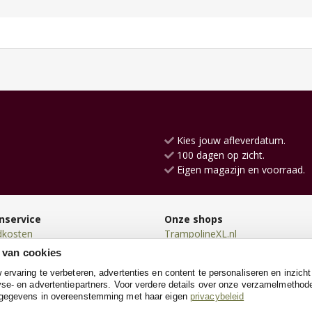
Kies jouw afleverdatum.
100 dagen op zicht.
Eigen magazijn en voorraad.
nservice
Onze shops
dkosten
TrampolineXL.nl
en
Skelters.nl
 van cookies
en
Zwembadenshop.nl
rvaring te verbeteren, advertenties en content te personaliseren en inzicht
n
Konijnenhokken.nl
se- en advertentiepartners. Voor verdere details over onze verzamelmethod
neren
Kinderkruiwagen.nl
 gegevens in overeenstemming met haar eigen
privacybeleid
e
KinderfietsXL.nl