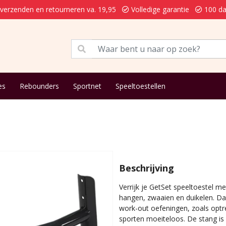
 verzenden en retourneren va. 19,95
Volledige garantie
100 da
es
Rebounders
Sportnet
Speeltoestellen
Beschrijving
Verrijk je GetSet speeltoestel m
hangen, zwaaien en duikelen. Daa
work-out oefeningen, zoals optr
sporten moeiteloos. De stang is