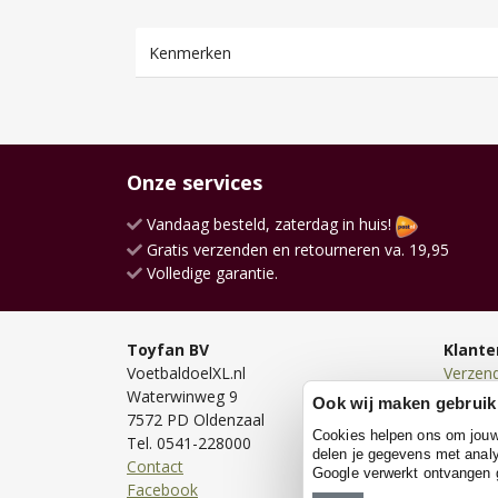
Kenmerken
Onze services
Vandaag besteld, zaterdag in huis!
Gratis verzenden en retourneren va. 19,95
Volledige garantie.
Toyfan BV
Klante
VoetbaldoelXL.nl
Verzen
Waterwinweg 9
Bezorg
Ook wij maken gebruik
7572 PD Oldenzaal
Bestell
Cookies helpen ons om jouw e
Tel. 0541-228000
Betale
delen je gegevens met analy
Contact
Retour
Google verwerkt ontvangen
Facebook
Garanti