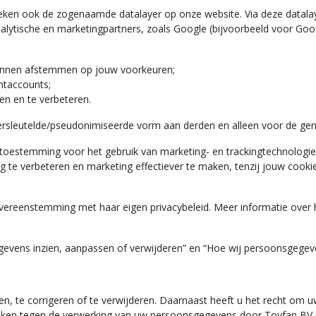
nieken ook de zogenaamde datalayer op onze website. Via deze datala
lytische en marketingpartners, zoals Google (bijvoorbeeld voor Goo
unnen afstemmen op jouw voorkeuren;
ntaccounts;
en en te verbeteren.
 versleutelde/pseudonimiseerde vorm aan derden en alleen voor de g
w toestemming voor het gebruik van marketing- en trackingtechnologie
te verbeteren en marketing effectiever te maken, tenzij jouw cookie- 
ereenstemming met haar eigen privacybeleid. Meer informatie over h
evens inzien, aanpassen of verwijderen” en “Hoe wij persoonsgegeve
en, te corrigeren of te verwijderen. Daarnaast heeft u het recht om
aken tegen de verwerking van uw persoonsgegevens door Toyfan BV e