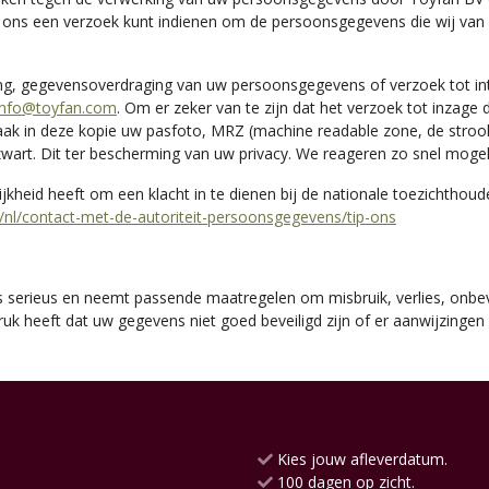
 ons een verzoek kunt indienen om de persoonsgegevens die wij van
.
ering, gegevensoverdraging van uw persoonsgegevens of verzoek tot 
info@toyfan.com
. Om er zeker van te zijn dat het verzoek tot inzage
 Maak in deze kopie uw pasfoto, MRZ (machine readable zone, de str
t. Dit ter bescherming van uw privacy. We reageren zo snel mogeli
jkheid heeft om een klacht in te dienen bij de nationale toezichthou
l/nl/contact-met-de-autoriteit-persoonsgegevens/tip-ons
 serieus en neemt passende maatregelen om misbruik, verlies, on
druk heeft dat uw gegevens niet goed beveiligd zijn of er aanwijzinge
Kies jouw afleverdatum.
100 dagen op zicht.