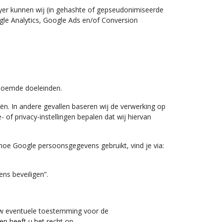
yer kunnen wij (in gehashte of gepseudonimiseerde
gle Analytics, Google Ads en/of Conversion
enoemde doeleinden.
ën. In andere gevallen baseren wij de verwerking op
of privacy-instellingen bepalen dat wij hiervan
oe Google persoonsgegevens gebruikt, vind je via:
ns beveiligen”.
 uw eventuele toestemming voor de
n heeft u het recht op