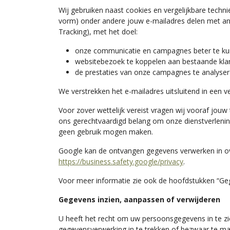
Wij gebruiken naast cookies en vergelijkbare tech
vorm) onder andere jouw e-mailadres delen met ana
Tracking), met het doel:
onze communicatie en campagnes beter te k
websitebezoek te koppelen aan bestaande kla
de prestaties van onze campagnes te analyser
We verstrekken het e-mailadres uitsluitend in een
Voor zover wettelijk vereist vragen wij vooraf jou
ons gerechtvaardigd belang om onze dienstverlening 
geen gebruik mogen maken.
Google kan de ontvangen gegevens verwerken in ov
https://business.safety.google/privacy
.
Voor meer informatie zie ook de hoofdstukken “Geg
Gegevens inzien, aanpassen of verwijderen
U heeft het recht om uw persoonsgegevens in te zi
gegevensverwerking in te trekken of bezwaar te m