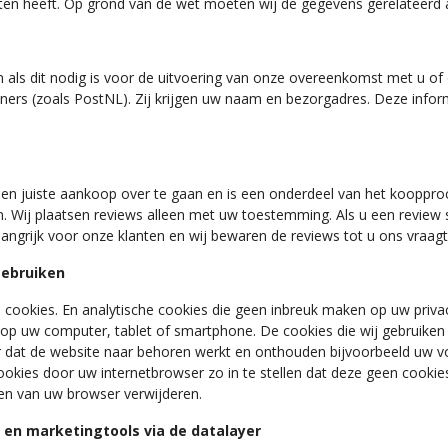
ten heeft. Op grond van de wet moeten wij de gegevens gerelateerd a
n als dit nodig is voor de uitvoering van onze overeenkomst met u of 
partners (zoals PostNL). Zij krijgen uw naam en bezorgadres. Deze info
n juiste aankoop over te gaan en is een onderdeel van het koopproce
. Wij plaatsen reviews alleen met uw toestemming. Als u een review 
angrijk voor onze klanten en wij bewaren de reviews tot u ons vraagt
gebruiken
 cookies. En analytische cookies die geen inbreuk maken op uw privacy
p uw computer, tablet of smartphone. De cookies die wij gebruiken z
 dat de website naar behoren werkt en onthouden bijvoorbeeld uw vo
ookies door uw internetbrowser zo in te stellen dat deze geen cookie
ngen van uw browser verwijderen.
 en marketingtools via de datalayer