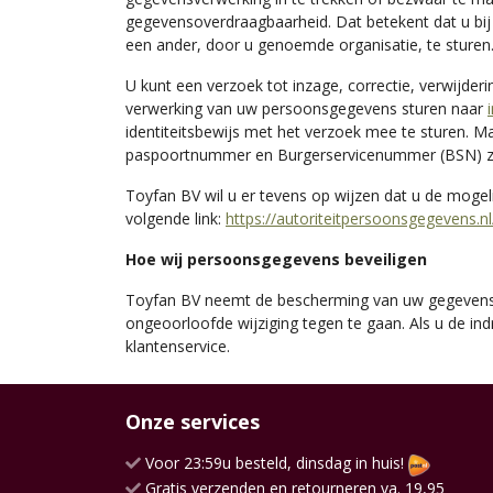
gegevensoverdraagbaarheid. Dat betekent dat u bij
een ander, door u genoemde organisatie, te sturen
U kunt een verzoek tot inzage, correctie, verwijd
verwerking van uw persoonsgegevens sturen naar
identiteitsbewijs met het verzoek mee te sturen.
paspoortnummer en Burgerservicenummer (BSN) zwar
Toyfan BV wil u er tevens op wijzen dat u de mogeli
volgende link:
https://autoriteitpersoonsgegevens.n
Hoe wij persoonsgegevens beveiligen
Toyfan BV neemt de bescherming van uw gegevens
ongeoorloofde wijziging tegen te gaan. Als u de in
klantenservice.
Onze services
Voor 23:59u besteld, dinsdag in huis!
Gratis verzenden en retourneren va. 19,95