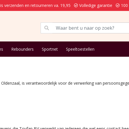
is verzenden en retourneren va. 19,95
Volledige garantie
100 
es
Rebounders
Sportnet
Speeltoestellen
ldenzaal, is verantwoordelijk voor de verwerking van persoonsgegev
egevens die Toyfan BV verwerkt van iedereen die wel eens contact he