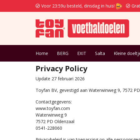
Voor 23:59u besteld, dinsdag in huis!
Grat
Home
BERG
EXIT
Salta
Kleine doeltj
Privacy Policy
Update 27 februari 2026
Toyfan BV, gevestigd aan Waterwinweg 9, 7572 PD O
Contactgegevens:
www.toyfan.com
Waterwinweg 9
7572 PD Oldenzaal
0541-228060
Privacybeleid is van toepassing op alle persoonsg