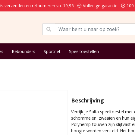
is verzenden en retourneren va. 19,95
Volledige garantie
100 
es
Rebounders
Sportnet
Speeltoestellen
Beschrijving
Verrijk je Salta speeltoestel me
schommelen, zwaaien en hun eige
Polyhemp-touwen zijn slijtvast 
hoogte worden versteld. Het hou