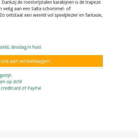
s. Dankzij de roestvrijstalen karabijnen is de trapeze
n veilig aan een Salta schommel- of
o ontstaat een wereld vol speelplezier en fantasie,
eld, dinsdag in huis!
gazijn
en op zicht
re voor een Salta speeltoestel
St
 creditcard of PayPal