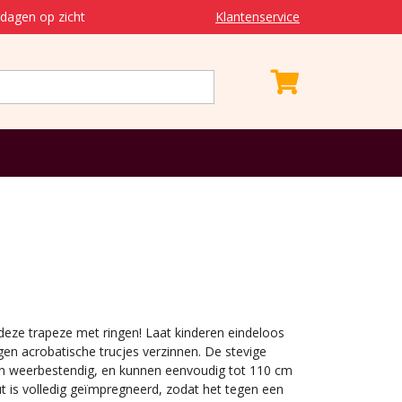
dagen op zicht
Klantenservice
t deze trapeze met ringen! Laat kinderen eindeloos
n acrobatische trucjes verzinnen. De stevige
en weerbestendig, en kunnen eenvoudig tot 110 cm
t is volledig geïmpregneerd, zodat het tegen een