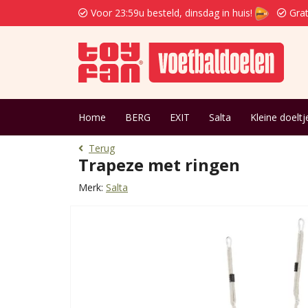
Voor 23:59u besteld, dinsdag in huis!
Grat
Home
BERG
EXIT
Salta
Kleine doeltj
Terug
Trapeze met ringen
Merk:
Salta