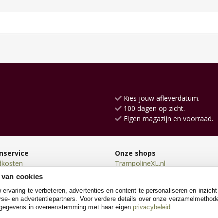
Kies jouw afleverdatum.
100 dagen op zicht.
Eigen magazijn en voorraad.
nservice
Onze shops
dkosten
TrampolineXL.nl
en
Skelters.nl
 van cookies
en
Zwembadenshop.nl
rvaring te verbeteren, advertenties en content te personaliseren en inzicht
n
Konijnenhokken.nl
se- en advertentiepartners. Voor verdere details over onze verzamelmethod
neren
Kinderkruiwagen.nl
 gegevens in overeenstemming met haar eigen
privacybeleid
e
KinderfietsXL.nl