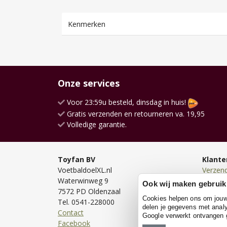
Kenmerken
Onze services
Voor 23:59u besteld, dinsdag in huis!
Gratis verzenden en retourneren va. 19,95
Volledige garantie.
Toyfan BV
Klante
VoetbaldoelXL.nl
Verzen
Waterwinweg 9
Bezorg
Ook wij maken gebruik
7572 PD Oldenzaal
Bestell
Cookies helpen ons om jouw e
Tel. 0541-228000
Betale
delen je gegevens met analy
Contact
Retour
Google verwerkt ontvangen
Facebook
Garanti