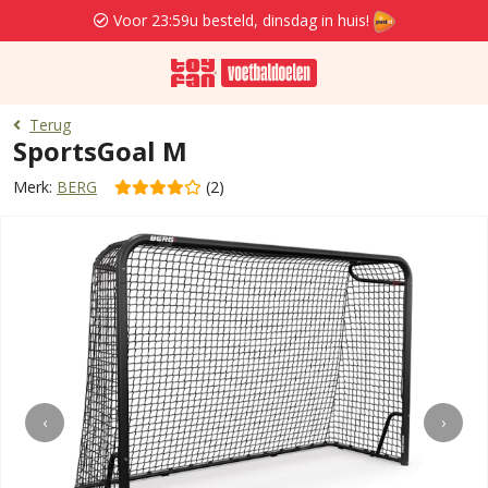
Voor 23:59u besteld, dinsdag in huis!
Terug
SportsGoal M
Merk:
BERG
(2)
‹
›