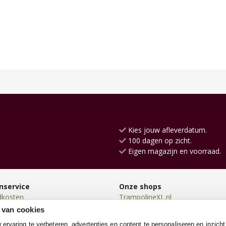
Kies jouw afleverdatum.
100 dagen op zicht.
Eigen magazijn en voorraad.
nservice
Onze shops
dkosten
TrampolineXL.nl
en
Skelters.nl
 van cookies
en
Zwembadenshop.nl
rvaring te verbeteren, advertenties en content te personaliseren en inzicht