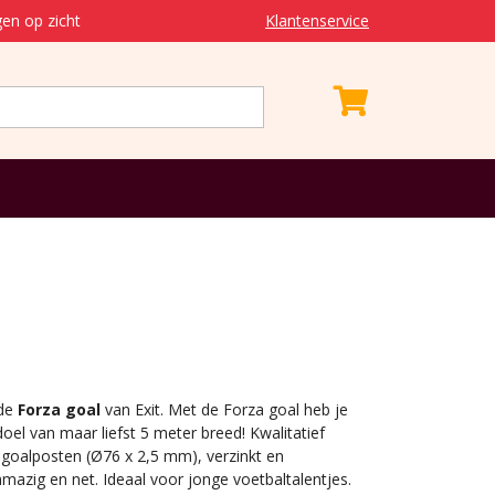
en op zicht
Klantenservice
 de
Forza goal
van Exit. Met de Forza goal heb je
oel van maar liefst 5 meter breed! Kwalitatief
goalposten (Ø76 x 2,5 mm), verzinkt en
azig en net. Ideaal voor jonge voetbaltalentjes.