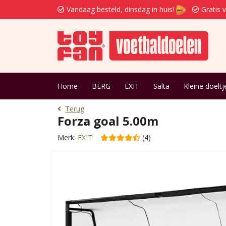
Vandaag besteld, dinsdag in huis!
Gratis 
Home
BERG
EXIT
Salta
Kleine doeltj
Terug
Forza goal 5.00m
Merk:
EXIT
(4)