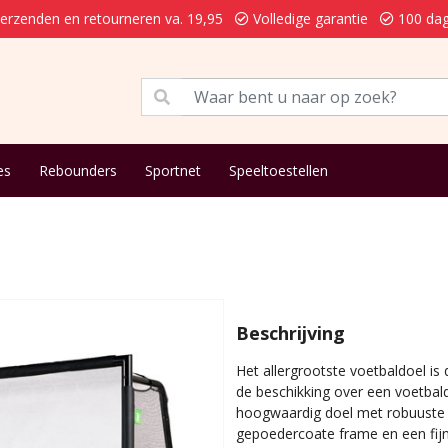
verzenden en retourneren va. 19,95
Volledige garantie
100 dag
es
Rebounders
Sportnet
Speeltoestellen
Beschrijving
Het allergrootste voetbaldoel is
de beschikking over een voetbald
hoogwaardig doel met robuuste 
gepoedercoate frame en een fijnm