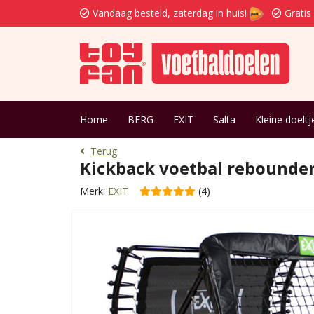
Vandaag besteld, zaterdag in huis!
Gratis
Home
BERG
EXIT
Salta
Kleine doeltj
Terug
Kickback voetbal rebounde
Merk:
EXIT
(4)