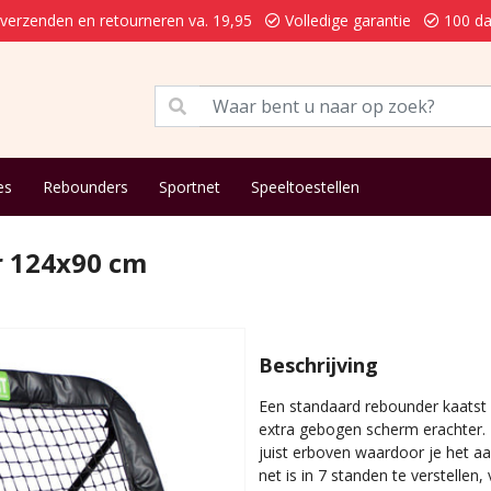
 verzenden en retourneren va. 19,95
Volledige garantie
100 da
es
Rebounders
Sportnet
Speeltoestellen
r 124x90 cm
Beschrijving
Een standaard rebounder kaatst 
extra gebogen scherm erachter. 
juist erboven waardoor je het 
net is in 7 standen te verstellen,