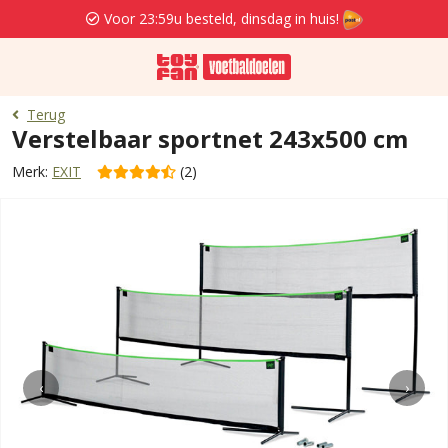
Voor 23:59u besteld, dinsdag in huis!
Terug
Verstelbaar sportnet 243x500 cm
Merk:
EXIT
(2)
‹
›