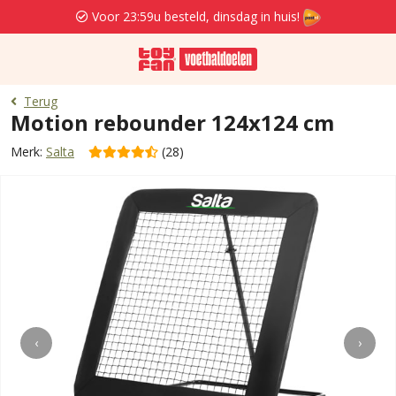
Voor 23:59u besteld, dinsdag in huis!
Terug
Motion rebounder 124x124 cm
Merk:
Salta
(28)
‹
›